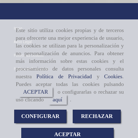
Inicio
Este sitio utiliza cookies propias y de terceros
para ofrecerte una mejor experiencia de usuario,
Aviso Legal
las cookies se utilizan para la personalización y
no personalización de anuncios. Para obtener
Política de cookies
más información sobre estas cookies y el
procesamiento de datos personales consulta
Política de Privacidad
nuestra
Política de Privacidad
y
Cookies
.
Puedes aceptar todas las cookies pulsando
ACEPTAR
o configurarlas o rechazar su
uso clicando
aquí
.
CONFIGURAR
RECHAZAR
ACEPTAR