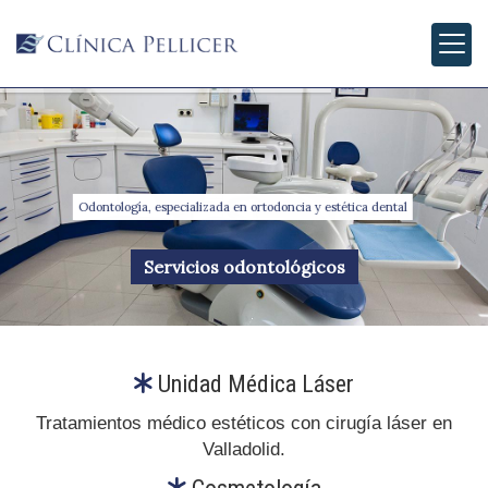
Odontología, especializada en ortodoncia y estética dental
Servicios odontológicos
Clínica de medicina e
Unidad Médica Láser
Tratamientos médico estéticos con cirugía láser en
Valladolid.