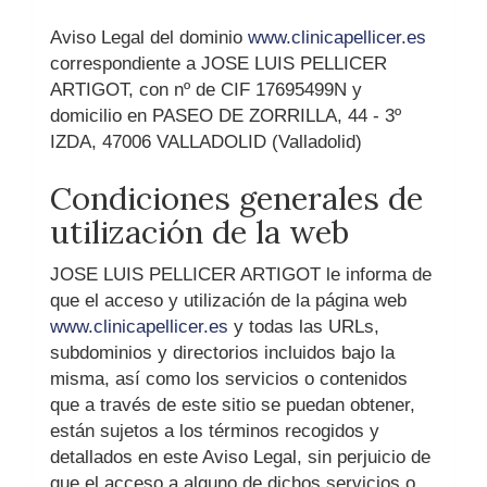
Aviso Legal del dominio
www.clinicapellicer.es
correspondiente a
JOSE LUIS PELLICER
ARTIGOT
, con nº de CIF
17695499N
y
domicilio en
PASEO DE ZORRILLA, 44 - 3º
IZDA
,
47006
VALLADOLID
(
Valladolid
)
Condiciones generales de
utilización de la web
JOSE LUIS PELLICER ARTIGOT
le informa de
que el acceso y utilización de la página web
www.clinicapellicer.es
y todas las URLs,
subdominios y directorios incluidos bajo la
misma, así como los servicios o contenidos
que a través de este sitio se puedan obtener,
están sujetos a los términos recogidos y
detallados en este Aviso Legal, sin perjuicio de
que el acceso a alguno de dichos servicios o